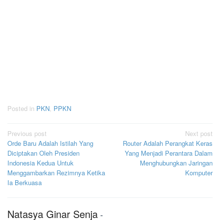
Posted in
PKN
,
PPKN
Post
Previous post
Next post
Orde Baru Adalah Istilah Yang
Router Adalah Perangkat Keras
navigation
Diciptakan Oleh Presiden
Yang Menjadi Perantara Dalam
Indonesia Kedua Untuk
Menghubungkan Jaringan
Menggambarkan Rezimnya Ketika
Komputer
Ia Berkuasa
Natasya Ginar Senja
-