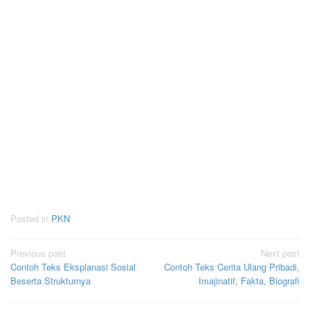
Posted in
PKN
Post
Previous post
Next post
Contoh Teks Eksplanasi Sosial
Contoh Teks Cerita Ulang Pribadi,
navigation
Beserta Strukturnya
Imajinatif, Fakta, Biografi