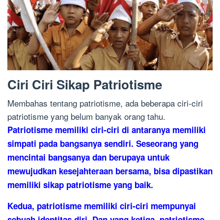
Ciri Ciri Sikap Patriotisme
Membahas tentang patriotisme, ada beberapa ciri-ciri
patriotisme yang belum banyak orang tahu.
Patriotisme memiliki ciri-ciri di antaranya memiliki
simpati pada bangsanya sendiri. Seseorang yang
mencintai bangsanya dan berupaya untuk
mewujudkan kesejahteraan bersama, bisa dipastikan
memiliki sikap patriotisme yang baik.
Kedua, patriotisme memiliki ciri-ciri mempunyai
.
sebuah identitas diri
Dan yang ketiga, patriotisme