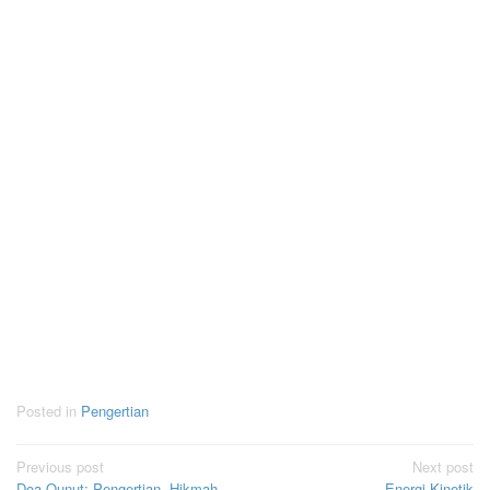
Posted in
Pengertian
Post
Previous post
Next post
Doa Qunut: Pengertian, Hikmah,
Energi Kinetik