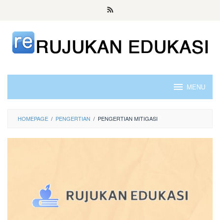
Skip
to
content
MENU
HOMEPAGE
/
PENGERTIAN
/
PENGERTIAN MITIGASI