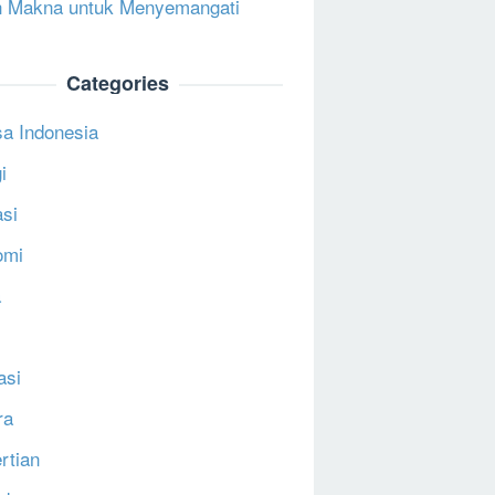
 Makna untuk Menyemangati
Categories
a Indonesia
i
si
omi
a
asi
ra
rtian