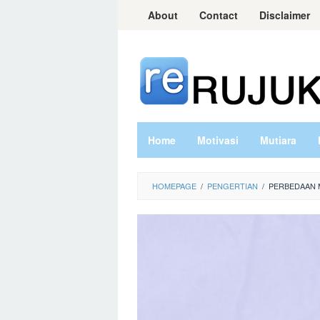
Skip
About
Contact
Disclaimer
to
content
Home
Motivasi
Mutiara
HOMEPAGE
/
PENGERTIAN
/
PERBEDAAN 