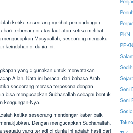
Penja
Penu
alah ketika seseorang melihat pemandangan
Perpi
ahari terbenam di atas laut atau ketika melihat
PKN
an mengucapkan Masyaallah, seseorang mengakui
PPK
 keindahan di dunia ini.
Salam
Sedih
ngkapan yang digunakan untuk menyatakan
Sejar
ap Allah. Kata ini berasal dari bahasa Arab
Ketika seseorang merasa terpesona dengan
Seni 
dia bisa mengucapkan Subhanallah sebagai bentuk
Seni 
n keagungan-Nya.
Sosio
dalah ketika seseorang mendengar kabar baik
Tekno
g menakjubkan. Dengan mengucapkan Subhanallah,
esuatu yang terjadi di dunia ini adalah hasil dari
TIK