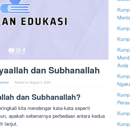
Kumpu
Menta
Kumpu
Kumpu
Kumpu
Memba
Anda
aallah dan Subhanallah
Kumpu
oshino
Posted on
August 3, 2024
Ngak
Kumpu
llah dan Subhanallah?
Peras
eringkali kita mendengar kata-kata seperti
Kumpu
un, apakah sebenarnya perbedaan antara kedua
h lanjut.
Kumpu