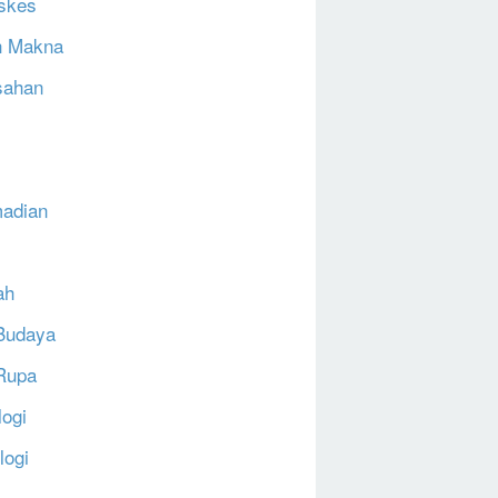
skes
h Makna
sahan
N
adian
ah
Budaya
Rupa
logi
logi