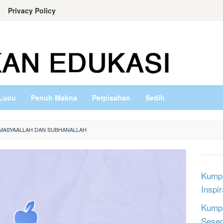
Privacy Policy
Lucu
Penuh Makna
Perpisahan
Sedih
MASYAALLAH DAN SUBHANALLAH
Kumpu
Inspi
Kumpu
Sese