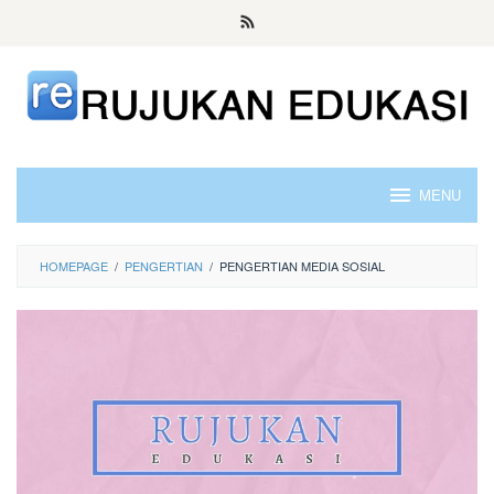
Skip
to
content
MENU
HOMEPAGE
/
PENGERTIAN
/
PENGERTIAN MEDIA SOSIAL