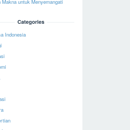
 Makna untuk Menyemangati
Categories
a Indonesia
i
si
omi
a
asi
ra
rtian