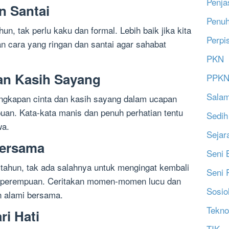
Penja
n Santai
Penu
n, tak perlu kaku dan formal. Lebih baik jika kita
Perpi
 cara yang ringan dan santai agar sahabat
PKN
an Kasih Sayang
PPK
Salam
ngkapan cinta dan kasih sayang dalam ucapan
uan. Kata-kata manis dan penuh perhatian tentu
Sedih
wa.
Sejar
Bersama
Seni 
tahun, tak ada salahnya untuk mengingat kembali
Seni 
 perempuan. Ceritakan momen-momen lucu dan
Sosio
 alami bersama.
Tekno
ri Hati
TIK