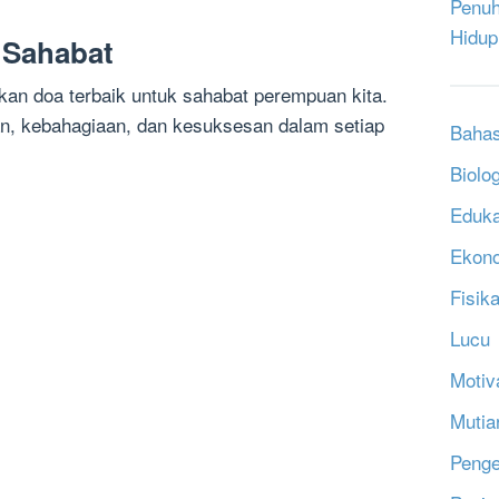
Penuh
Hidup
 Sahabat
jatkan doa terbaik untuk sahabat perempuan kita.
an, kebahagiaan, dan kesuksesan dalam setiap
Bahas
Biolog
Eduka
Ekon
Fisik
Lucu
Motiv
Mutia
Penge