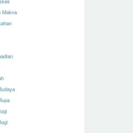
skes
h Makna
sahan
N
adian
ah
Budaya
Rupa
logi
logi