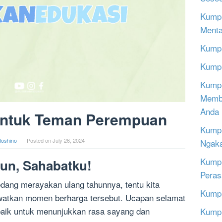
Kumpu
Menta
Kumpu
Kumpu
Kumpu
Memba
Anda
untuk Teman Perempuan
Kumpu
oshino
Posted on
July 26, 2024
Ngak
Kumpu
hun, Sahabatku!
Peras
dang merayakan ulang tahunnya, tentu kita
Kumpu
ewatkan momen berharga tersebut. Ucapan selamat
rbaik untuk menunjukkan rasa sayang dan
Kumpu