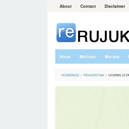
Skip
About
Contact
Disclaimer
to
content
Home
Motivasi
Mutiara
HOMEPAGE
/
PENGERTIAN
/
UCAPAN ULT