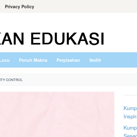
Privacy Policy
Lucu
Penuh Makna
Perpisahan
Sedih
ITY CONTROL
Kumpu
Inspi
Kumpu
Sese