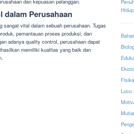
perusahaan dan kepuasan pelanggan.
Penuh
Hidup
ol dalam Perusahaan
ng sangat vital dalam sebuah perusahaan. Tugas
n produk, pemantauan proses produksi, dan
Bahas
ngan adanya quality control, perusahaan dapat
Biolog
asilkan memiliki kualitas yang baik dan
Eduka
n.
Ekon
Fisik
Lucu
Motiv
Mutia
Penge