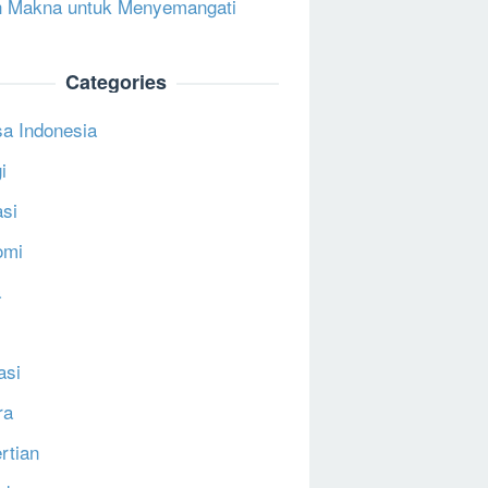
 Makna untuk Menyemangati
Categories
a Indonesia
i
si
omi
a
asi
ra
rtian