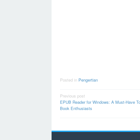
Posted in
Pengertian
Post
Previous post
EPUB Reader for Windows: A Must-Have Too
navigation
Book Enthusiasts