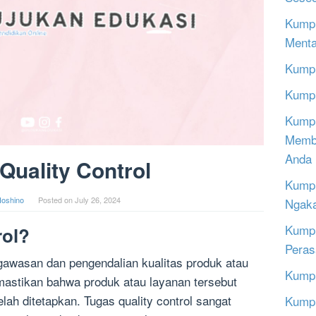
Kumpu
Menta
Kumpu
Kumpu
Kumpu
Memba
Anda
Quality Control
Kumpu
oshino
Posted on
July 26, 2024
Ngak
Kumpu
rol?
Peras
ngawasan dan pengendalian kualitas produk atau
Kumpu
astikan bahwa produk atau layanan tersebut
lah ditetapkan. Tugas quality control sangat
Kumpu