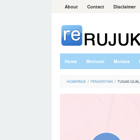
Skip
About
Contact
Disclaimer
to
content
Home
Motivasi
Mutiara
HOMEPAGE
/
PENGERTIAN
/
TUGAS QUAL