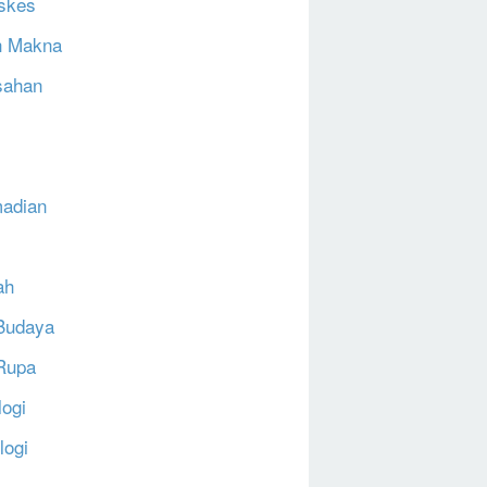
skes
h Makna
sahan
N
adian
ah
Budaya
Rupa
logi
logi