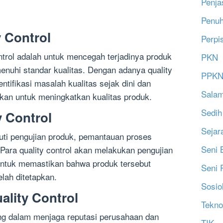
Penja
Penu
 Control
Perpi
ontrol adalah untuk mencegah terjadinya produk
PKN
enuhi standar kualitas. Dengan adanya quality
PPK
ntifikasi masalah kualitas sejak dini dan
Salam
kan untuk meningkatkan kualitas produk.
Sedih
y Control
Sejar
puti pengujian produk, pemantauan proses
Seni 
Para quality control akan melakukan pengujian
untuk memastikan bahwa produk tersebut
Seni 
lah ditetapkan.
Sosio
ality Control
Tekno
ting dalam menjaga reputasi perusahaan dan
TIK