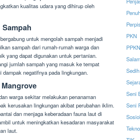
Penja
katkan kualitas udara yang dihirup oleh
Penu
Perpi
n Sampah
PKN
 bergabung untuk mengolah sampah menjadi
lkan sampah dari rumah-rumah warga dan
PPK
k yang dapat digunakan untuk pertanian.
Salam
rangi jumlah sampah yang masuk ke tempat
Sedih
 dampak negatifnya pada lingkungan.
Sejar
 Mangrove
Seni 
an dan warga sekitar melakukan penanaman
Seni 
k kerusakan lingkungan akibat perubahan iklim.
ntai dan menjaga keberadaan fauna laut di
Sosio
 diambil untuk meningkatkan kesadaran masyarakat
Tekno
an laut.
TIK