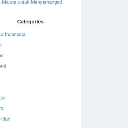
 Makna untuk Menyemangati
Categories
a Indonesia
i
si
omi
a
asi
ra
rtian