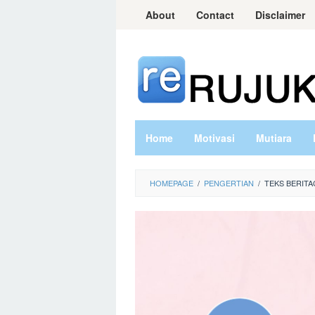
Skip
About
Contact
Disclaimer
to
content
Home
Motivasi
Mutiara
HOMEPAGE
/
PENGERTIAN
/
TEKS BERIT