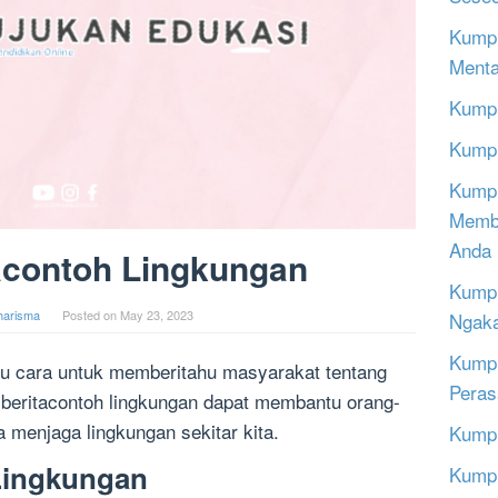
Kumpu
Menta
Kumpu
Kumpu
Kumpu
Memba
Anda
acontoh Lingkungan
Kumpu
harisma
Posted on
May 23, 2023
Ngak
Kumpu
atu cara untuk memberitahu masyarakat tentang
Peras
s beritacontoh lingkungan dapat membantu orang-
menjaga lingkungan sekitar kita.
Kumpu
Lingkungan
Kumpu