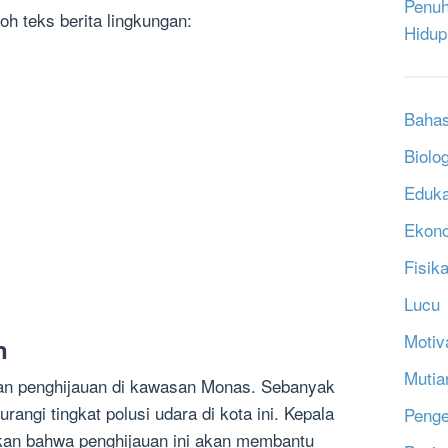
Penuh
oh teks berita lingkungan:
Hidup
Bahas
Biolog
Eduka
Ekon
Fisik
Lucu
Motiv
n
Mutia
an penghijauan di kawasan Monas. Sebanyak
angi tingkat polusi udara di kota ini. Kepala
Penge
kan bahwa penghijauan ini akan membantu