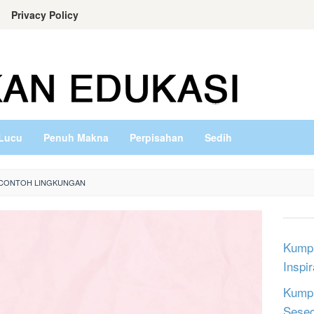
Privacy Policy
Lucu
Penuh Makna
Perpisahan
Sedih
ACONTOH LINGKUNGAN
Kumpu
Inspi
Kumpu
Sese