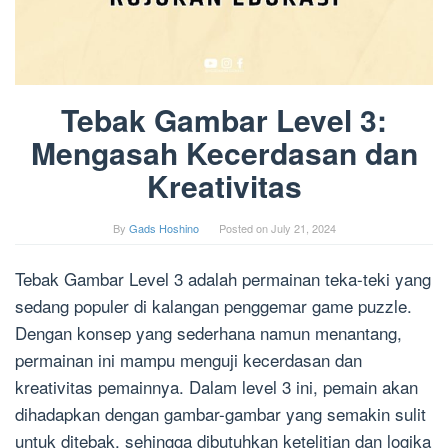
Tebak Gambar Level 3:
Mengasah Kecerdasan dan
Kreativitas
By
Gads Hoshino
Posted on
July 21, 2024
Tebak Gambar Level 3 adalah permainan teka-teki yang
sedang populer di kalangan penggemar game puzzle.
Dengan konsep yang sederhana namun menantang,
permainan ini mampu menguji kecerdasan dan
kreativitas pemainnya. Dalam level 3 ini, pemain akan
dihadapkan dengan gambar-gambar yang semakin sulit
untuk ditebak, sehingga dibutuhkan ketelitian dan logika