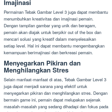
Imajinasi
Permainan Tebak Gambar Level 3 juga dapat membantu
menumbuhkan kreativitas dan imajinasi pemain.
Dengan tampilan gambar yang unik dan beragam,
pemain akan diajak untuk berpikir out of the box dan
mencari solusi yang kreatif dalam menyelesaikan
setiap level. Hal ini dapat membantu mengembangkan
kemampuan berimajinasi dan berkreasi pemain.
Menyegarkan Pikiran dan
Menghilangkan Stres
Selain manfaat-manfaat di atas, Tebak Gambar Level 3
juga dapat menjadi sarana yang efektif untuk
menyegarkan pikiran dan menghilangkan stres. Dengan
bermain game ini, pemain dapat melupakan sejenak
masalah-masalah yang sedang dihadapi dan fokus pada