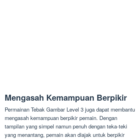
Mengasah Kemampuan Berpikir
Permainan Tebak Gambar Level 3 juga dapat membantu
mengasah kemampuan berpikir pemain. Dengan
tampilan yang simpel namun penuh dengan teka-teki
yang menantang, pemain akan diajak untuk berpikir