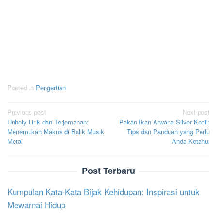
Posted in
Pengertian
Post
Previous post
Next post
Unholy Lirik dan Terjemahan:
Pakan Ikan Arwana Silver Kecil:
navigation
Menemukan Makna di Balik Musik
Tips dan Panduan yang Perlu
Metal
Anda Ketahui
Post Terbaru
Kumpulan Kata-Kata Bijak Kehidupan: Inspirasi untuk
Mewarnai Hidup