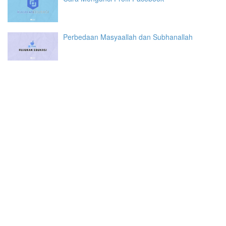
Perbedaan Masyaallah dan Subhanallah