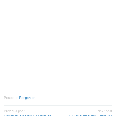
Posted in
Pengertian
Post
Previous post
Next post
Hewan 3D Google: Menemukan
Kulkas Baru Boleh Langsung