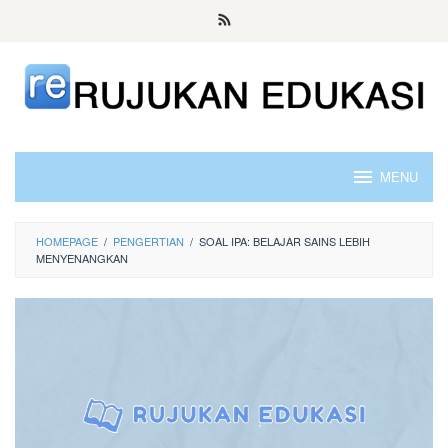
Skip
to
content
MENU
HOMEPAGE
/
PENGERTIAN
/
SOAL IPA: BELAJAR SAINS LEBIH
MENYENANGKAN