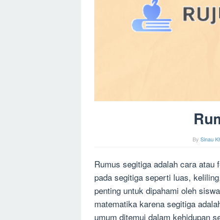
Rum
By
Sinau K
Rumus segitiga adalah cara atau
pada segitiga seperti luas, kelilin
penting untuk dipahami oleh siswa
matematika karena segitiga adalah
umum ditemui dalam kehidupan seh