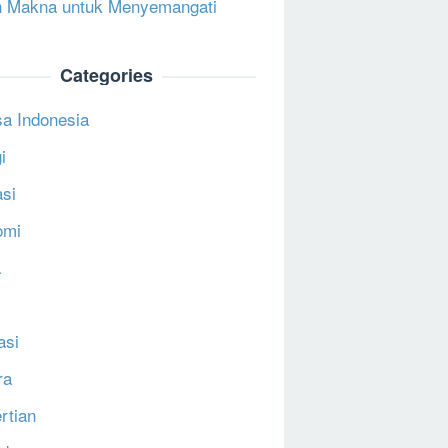
 Makna untuk Menyemangati
Categories
a Indonesia
i
si
omi
a
asi
ra
rtian