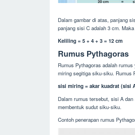
Dalam gambar di atas, panjang sis
panjang sisi C adalah 3 cm. Maka k
Keliling = 5 + 4 + 3 = 12 cm
Rumus Pythagoras
Rumus Pythagoras adalah rumus y
miring segitiga siku-siku. Rumus 
sisi miring = akar kuadrat (sisi 
Dalam rumus tersebut, sisi A dan 
membentuk sudut siku-siku.
Contoh penerapan rumus Pythago