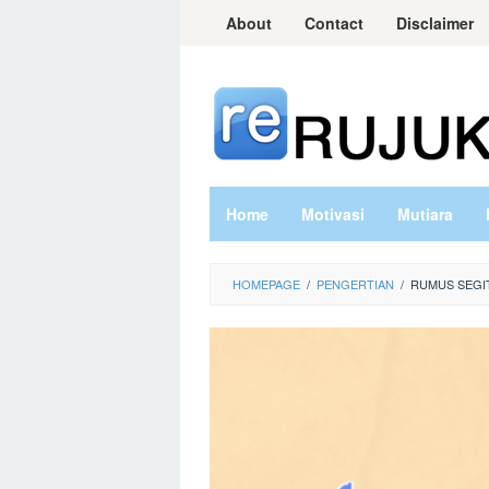
Skip
About
Contact
Disclaimer
to
content
Home
Motivasi
Mutiara
HOMEPAGE
/
PENGERTIAN
/
RUMUS SEGI