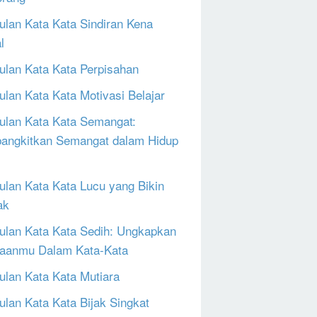
lan Kata Kata Sindiran Kena
l
lan Kata Kata Perpisahan
lan Kata Kata Motivasi Belajar
lan Kata Kata Semangat:
ngkitkan Semangat dalam Hidup
lan Kata Kata Lucu yang Bikin
ak
lan Kata Kata Sedih: Ungkapkan
aanmu Dalam Kata-Kata
lan Kata Kata Mutiara
lan Kata Kata Bijak Singkat