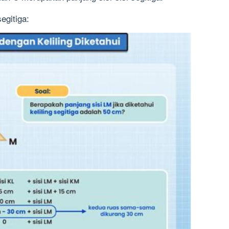
egitiga: