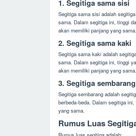
1. Segitiga sama sisi
Segitiga sama sisi adalah segitig
sama. Dalam segitiga ini, tinggi 
akan memiliki panjang yang sama
2. Segitiga sama kaki
Segitiga sama kaki adalah segitig
sama. Dalam segitiga ini, tinggi y
akan memiliki panjang yang sama
3. Segitiga sembarang
Segitiga sembarang adalah segitig
berbeda-beda. Dalam segitiga ini, 
yang sama.
Rumus Luas Segitig
Rumus luas segitiga adalah: