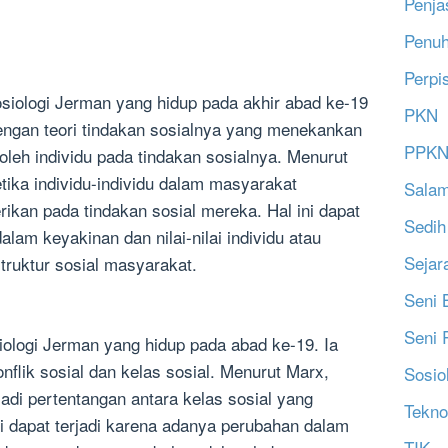
Penja
Penu
Perpi
siologi Jerman yang hidup pada akhir abad ke-19
PKN
dengan teori tindakan sosialnya yang menekankan
PPK
leh individu pada tindakan sosialnya. Menurut
etika individu-individu dalam masyarakat
Salam
an pada tindakan sosial mereka. Hal ini dapat
Sedih
lam keyakinan dan nilai-nilai individu atau
Sejar
ruktur sosial masyarakat.
Seni 
Seni 
iologi Jerman yang hidup pada abad ke-19. Ia
nflik sosial dan kelas sosial. Menurut Marx,
Sosio
rjadi pertentangan antara kelas sosial yang
Tekno
i dapat terjadi karena adanya perubahan dalam
TIK