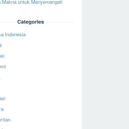
 Makna untuk Menyemangati
Categories
a Indonesia
i
si
omi
a
asi
ra
rtian