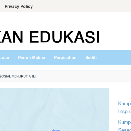
Privacy Policy
Lucu
Penuh Makna
Perpisahan
Sedih
SOSIAL MENURUT AHLI
Kumpu
Inspi
Kumpu
Sese