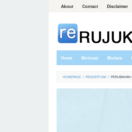
Skip
About
Contact
Disclaimer
to
content
Home
Motivasi
Mutiara
HOMEPAGE
/
PENGERTIAN
/
PERUBAHAN 