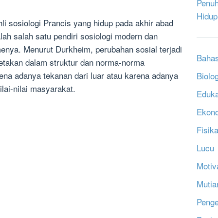
Penuh
Hidup
i sosiologi Prancis yang hidup pada akhir abad
lah salah satu pendiri sosiologi modern dan
menya. Menurut Durkheim, perubahan sosial terjadi
Bahas
etakan dalam struktur dan norma-norma
arena adanya tekanan dari luar atau karena adanya
Biolog
ai-nilai masyarakat.
Eduka
Ekon
Fisik
Lucu
Motiv
Mutia
Penge