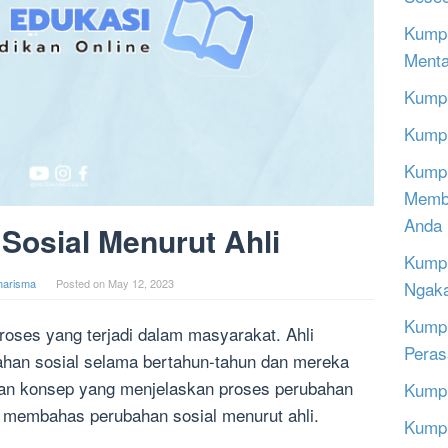
Kumpu
Menta
Kumpu
Kumpu
Kumpu
Memba
Anda
Sosial Menurut Ahli
Kumpu
harisma
Posted on
May 12, 2023
Ngak
Kumpu
roses yang terjadi dalam masyarakat. Ahli
Peras
bahan sosial selama bertahun-tahun dan mereka
dan konsep yang menjelaskan proses perubahan
Kumpu
kan membahas perubahan sosial menurut ahli.
Kumpu