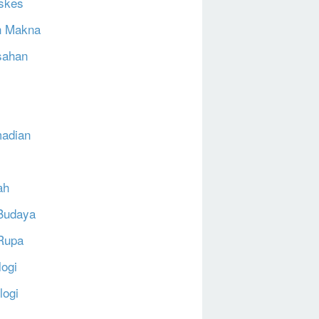
skes
h Makna
sahan
N
adian
ah
Budaya
Rupa
logi
logi