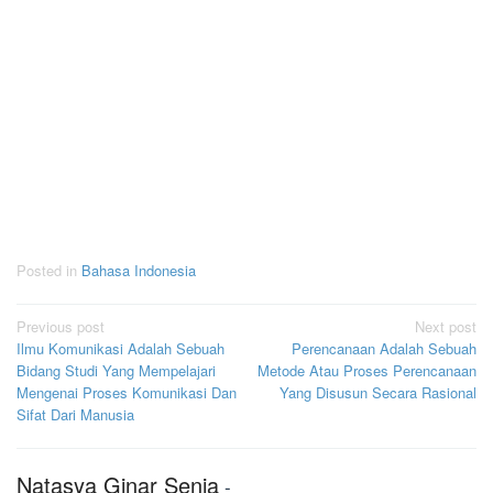
Posted in
Bahasa Indonesia
Post
Previous post
Next post
Ilmu Komunikasi Adalah Sebuah
Perencanaan Adalah Sebuah
navigation
Bidang Studi Yang Mempelajari
Metode Atau Proses Perencanaan
Mengenai Proses Komunikasi Dan
Yang Disusun Secara Rasional
Sifat Dari Manusia
Natasya Ginar Senja
-