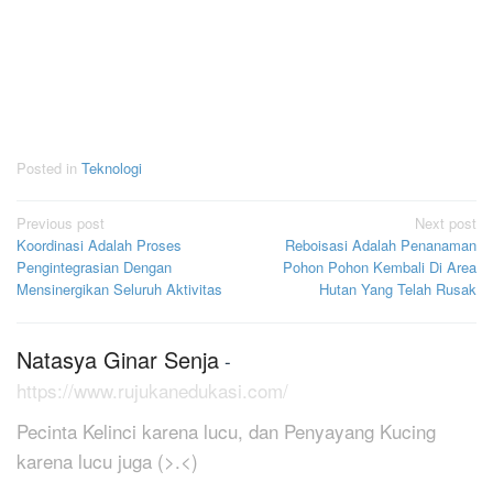
Posted in
Teknologi
Post
Previous post
Next post
Koordinasi Adalah Proses
Reboisasi Adalah Penanaman
navigation
Pengintegrasian Dengan
Pohon Pohon Kembali Di Area
Mensinergikan Seluruh Aktivitas
Hutan Yang Telah Rusak
Natasya Ginar Senja
-
https://www.rujukanedukasi.com/
Pecinta Kelinci karena lucu, dan Penyayang Kucing
karena lucu juga (>.<)