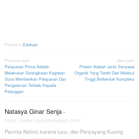
Posted in
Edukasi
Post
Previous post
Next post
Pelayanan Prima Adalah
Protein Adalah Jenis Senyawa
navigation
Melakukan Serangkaian Kegiatan
Organik Yang Terdiri Dari Molekul
Guna Memberikan Pelayanan Dan
Tinggi Berbentuk Kompleks
Pengalaman Terbaik Kepada
Pelanggan
Natasya Ginar Senja
-
https://www.rujukanedukasi.com/
Pecinta Kelinci karena lucu, dan Penyayang Kucing