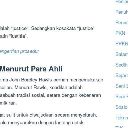
Penja
Penu
Perpi
alah “justice”. Sedangkan kosakata “justice”
PKN
tin “iustitia”.
PPK
engertian prosedur
Salam
Sedih
 Menurut Para Ahli
Sejar
ernama John Bordley Rawls pernah mengemukakan
Seni 
adilan. Menurut Rawls, keadilan adalah
sebuah tradisi sosial, setara dengan kebenaran
Seni 
mikiran.
Sosio
at sulit untuk diwujudkan secara menyeluruh.
Tekno
lalu menyuarakan dengan lantang untuk
TIK