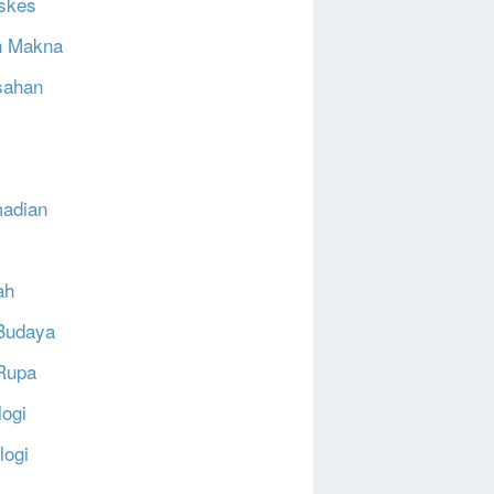
skes
h Makna
sahan
N
adian
ah
Budaya
Rupa
logi
logi