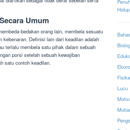
at diartikan sebagai tidak berat sebelah serta
Penuh
Hidup
n Secara Umum
k membeda-bedakan orang lain, membela sesuatu
Bahas
kebenaran. Definisi lain dari keadilan adalah
Biolog
au terlalu membela satu pihak dalam sebuah
ngan porsi setelah sebuah kewajiban
Eduka
h satu contoh keadilan.
Ekon
Fisik
Lucu
Motiv
Mutia
Penge