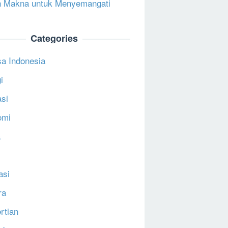
 Makna untuk Menyemangati
Categories
a Indonesia
i
si
omi
a
asi
ra
rtian