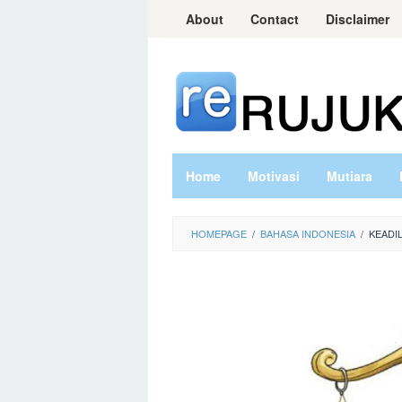
Skip
About
Contact
Disclaimer
to
content
Home
Motivasi
Mutiara
HOMEPAGE
/
BAHASA INDONESIA
/
KEADI