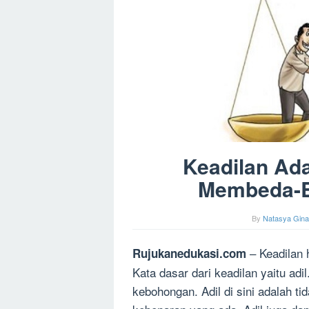
Keadilan Ada
Membeda-B
By
Natasya Gina
– Keadilan 
Rujukanedukasi.com
Kata dasar dari keadilan yaitu adi
kebohongan. Adil di sini adalah t