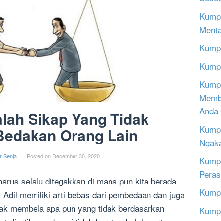
Kumpu
Menta
Kumpu
Kumpu
Kumpu
Memba
Anda
lah Sikap Yang Tidak
Kumpu
edakan Orang Lain
Ngak
r Senja
Posted on
December 30, 2020
Kumpu
Peras
harus selalu ditegakkan di mana pun kita berada.
Kumpu
l. Adil memiliki arti bebas dari pembedaan dan juga
idak membela apa pun yang tidak berdasarkan
Kumpu