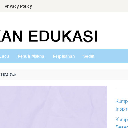
Privacy Policy
Lucu
Penuh Makna
Perpisahan
Sedih
 BEASISWA
Kumpu
Inspi
Kumpu
Sese