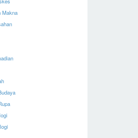
skes
h Makna
sahan
N
adian
ah
Budaya
Rupa
logi
logi