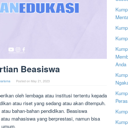
Kumpu
Menta
Kumpu
Kumpu
Kumpu
Memba
Anda
rtian Beasiswa
Kumpu
harisma
Posted on
May 21, 2023
Ngak
Kumpu
rikan oleh lembaga atau institusi tertentu kepada
Peras
ikan atau riset yang sedang atau akan ditempuh.
i atau bahan-bahan pendidikan. Beasiswa
Kumpu
r atau mahasiswa yang berprestasi, namun bisa
Kumpu
t umum.