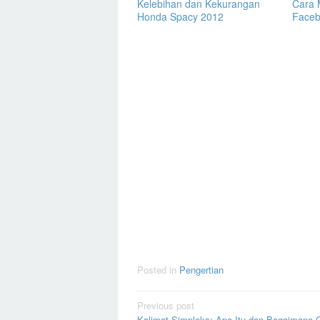
Kelebihan dan Kekurangan
Cara 
Honda Spacy 2012
Face
Posted in
Pengertian
Post
Previous post
Kalimat Simpleks: Apa Itu dan Bagaimana 