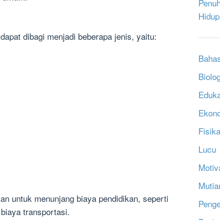
Penuh
Hidup
apat dibagi menjadi beberapa jenis, yaitu:
Bahas
Biolog
Eduka
Ekon
Fisik
Lucu
Motiv
Mutia
kan untuk menunjang biaya pendidikan, seperti
Penge
 biaya transportasi.