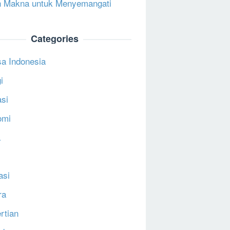
 Makna untuk Menyemangati
Categories
a Indonesia
i
si
omi
a
asi
ra
rtian