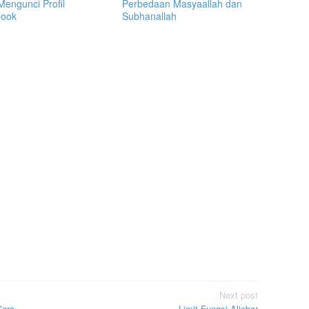
Mengunci Profil
Perbedaan Masyaallah dan
book
Subhanallah
Next post
Cara
Limit Fungsi Aljabar