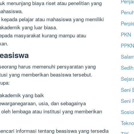
Penja
tuk menunjang biaya riset atau penelitian yang
mahasiswa.
Penu
n kepada pelajar atau mahasiswa yang memiliki
Perpi
akademik yang luar biasa.
PKN
 kepada masyarakat kurang mampu atau
kan.
PPK
easiswa
Salam
seorang harus memenuhi persyaratan yang
Sedih
itusi yang memberikan beasiswa tersebut.
Sejar
rupa:
Seni 
-akademik yang baik
Seni 
ewarganegaraan, usia, dan sebagainya
n oleh lembaga atau institusi yang memberikan
Sosio
Tekno
mencari informasi tentang beasiswa yang tersedia
TIK