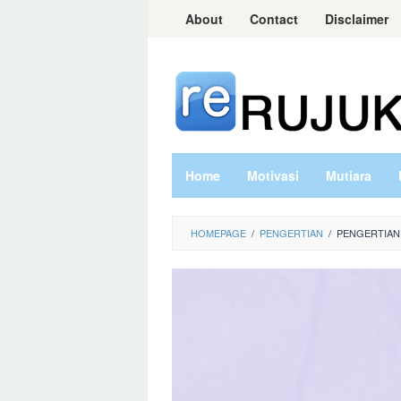
Skip
About
Contact
Disclaimer
to
content
Home
Motivasi
Mutiara
HOMEPAGE
/
PENGERTIAN
/
PENGERTIAN