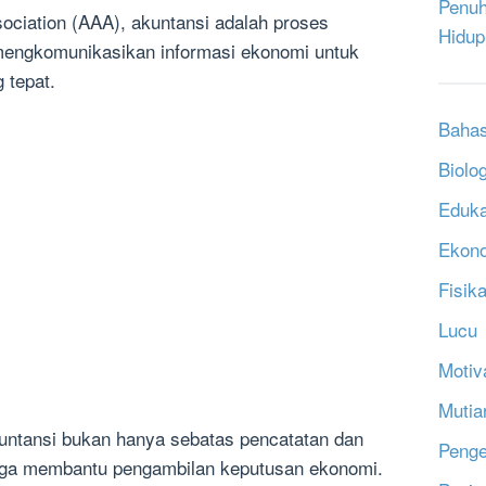
Penuh
ciation (AAA), akuntansi adalah proses
Hidup
 mengkomunikasikan informasi ekonomi untuk
 tepat.
Bahas
Biolog
Eduka
Ekon
Fisik
Lucu
Motiv
Mutia
untansi bukan hanya sebatas pencatatan dan
Penge
uga membantu pengambilan keputusan ekonomi.