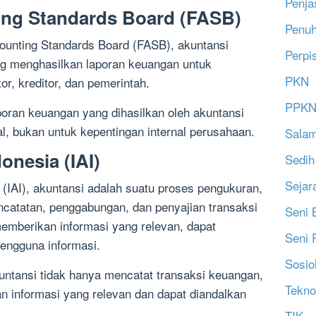
Penja
ting Standards Board (FASB)
Penu
ounting Standards Board (FASB), akuntansi
Perpi
ng menghasilkan laporan keuangan untuk
PKN
or, kreditor, dan pemerintah.
PPK
poran keuangan yang dihasilkan oleh akuntansi
l, bukan untuk kepentingan internal perusahaan.
Salam
onesia (IAI)
Sedih
Sejar
(IAI), akuntansi adalah suatu proses pengukuran,
encatatan, penggabungan, dan penyajian transaksi
Seni 
emberikan informasi yang relevan, dapat
Seni 
pengguna informasi.
Sosio
untansi tidak hanya mencatat transaksi keuangan,
Tekno
n informasi yang relevan dan dapat diandalkan
TIK