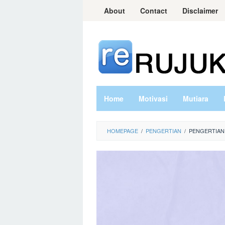
Skip
About
Contact
Disclaimer
to
content
Home
Motivasi
Mutiara
HOMEPAGE
/
PENGERTIAN
/
PENGERTIAN