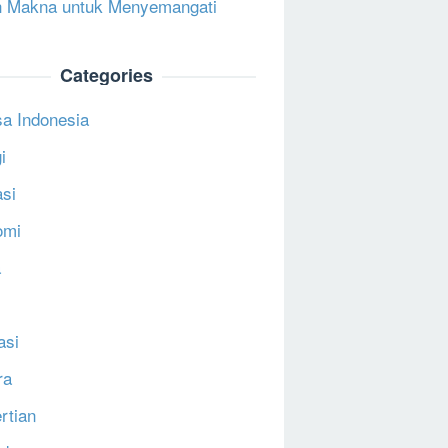
 Makna untuk Menyemangati
Categories
a Indonesia
i
si
omi
a
asi
ra
rtian