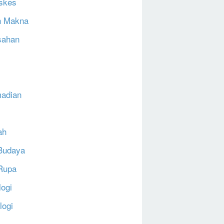
skes
h Makna
sahan
N
adian
ah
Budaya
Rupa
logi
logi