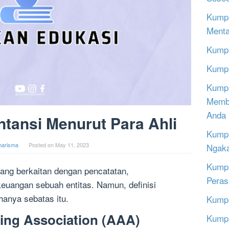
Kumpu
Menta
Kumpu
Kumpu
Kumpu
Memba
Anda
tansi Menurut Para Ahli
Kumpu
harisma
Posted on
May 11, 2023
Ngak
Kumpu
yang berkaitan dengan pencatatan,
Peras
keuangan sebuah entitas. Namun, definisi
hanya sebatas itu.
Kumpu
ing Association (AAA)
Kumpu