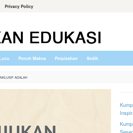
Privacy Policy
Lucu
Penuh Makna
Perpisahan
Sedih
INKLUSIF ADALAH
Kumpu
Inspi
Kumpu
Sese