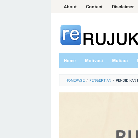
Skip
About
Contact
Disclaimer
to
content
Home
Motivasi
Mutiara
HOMEPAGE
/
PENGERTIAN
/
PENDIDIKAN 