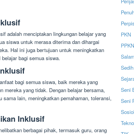
Penja
Penu
klusif
Perpi
usif adalah menciptakan lingkungan belajar yang
PKN
a siswa untuk merasa diterima dan dihargai
PPK
a. Hal ini juga bertujuan untuk meningkatkan
Salam
il belajar bagi semua siswa.
Sedih
nklusif
Sejar
anfaat bagi semua siswa, baik mereka yang
Seni 
n mereka yang tidak. Dengan belajar bersama,
atu sama lain, meningkatkan pemahaman, toleransi,
Seni 
Sosio
kan Inklusif
Tekno
melibatkan berbagai pihak, termasuk guru, orang
TIK