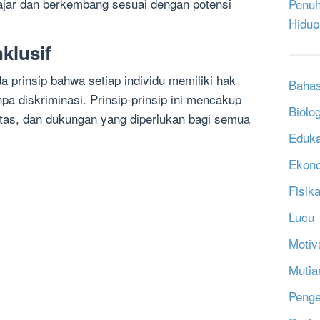
jar dan berkembang sesuai dengan potensi
Penuh
Hidup
klusif
a prinsip bahwa setiap individu memiliki hak
Bahas
a diskriminasi. Prinsip-prinsip ini mencakup
Biolog
litas, dan dukungan yang diperlukan bagi semua
Eduka
Ekon
Fisik
Lucu
Motiv
Mutia
Penge