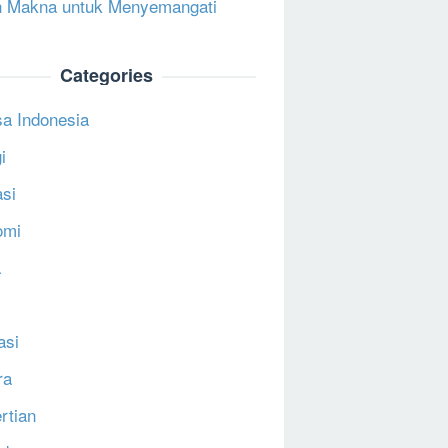
 Makna untuk Menyemangati
Categories
a Indonesia
i
si
omi
a
asi
ra
rtian