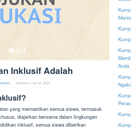
Kumpu
Menta
Kumpu
Kumpu
Kumpu
Memba
Anda
an Inklusif Adalah
Kumpu
oshino
Posted on
July 24, 2024
Ngak
Kumpu
nklusif?
Peras
ekatan yang memastikan semua siswa, termasuk
Kumpu
khusus, diajarkan bersama dalam lingkungan
idikan inklusif, semua siswa diberikan
Kumpu