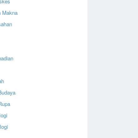
skes
h Makna
sahan
N
adian
ah
Budaya
Rupa
logi
logi