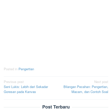
Posted in
Pengertian
Post
Previous post
Next post
Seni Lukis: Lebih dari Sekadar
Bilangan Pecahan: Pengertian,
navigation
Goresan pada Kanvas
Macam, dan Contoh Soal
Post Terbaru