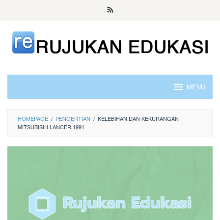
Skip
to
content
MENU
HOMEPAGE
/
PENGERTIAN
/
KELEBIHAN DAN KEKURANGAN
MITSUBISHI LANCER 1991