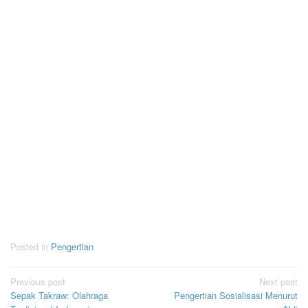
Posted in
Pengertian
Post
Previous post
Next post
Sepak Takraw: Olahraga
Pengertian Sosialisasi Menurut
navigation