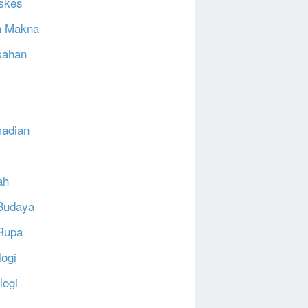
skes
h Makna
sahan
N
adian
ah
Budaya
Rupa
logi
logi