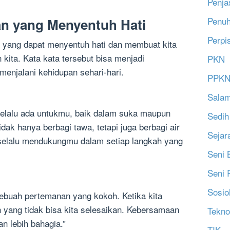
Penja
Penu
an yang Menyentuh Hati
Perpi
 yang dapat menyentuh hati dan membuat kita
kita. Kata kata tersebut bisa menjadi
PKN
enjalani kehidupan sehari-hari.
PPK
Salam
selalu ada untukmu, baik dalam suka maupun
Sedih
dak hanya berbagi tawa, tetapi juga berbagi air
Sejar
selalu mendukungmu dalam setiap langkah yang
Seni 
Seni 
Sosio
ebuah pertemanan yang kokoh. Ketika kita
yang tidak bisa kita selesaikan. Kebersamaan
Tekno
n lebih bahagia.”
TIK