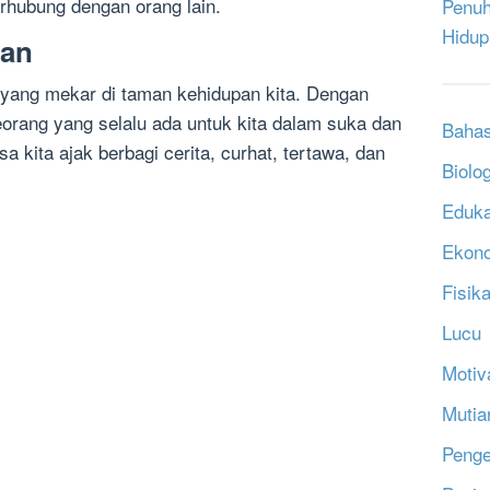
erhubung dengan orang lain.
Penuh
Hidup
nan
 yang mekar di taman kehidupan kita. Dengan
eorang yang selalu ada untuk kita dalam suka dan
Bahas
 kita ajak berbagi cerita, curhat, tertawa, dan
Biolog
Eduka
Ekon
Fisik
Lucu
Motiv
Mutia
Penge