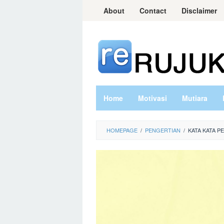
Skip
About
Contact
Disclaimer
to
content
Home
Motivasi
Mutiara
HOMEPAGE
/
PENGERTIAN
/
KATA KATA 