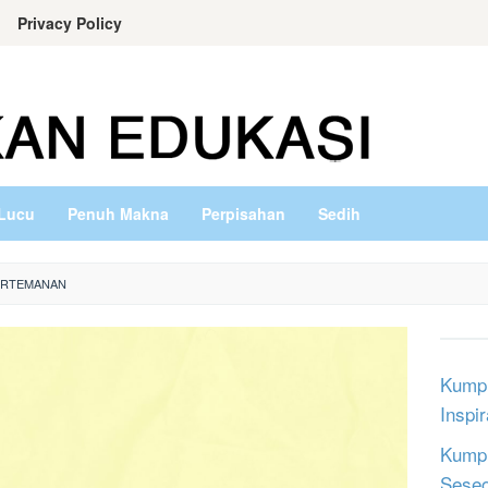
Privacy Policy
Lucu
Penuh Makna
Perpisahan
Sedih
PERTEMANAN
Kumpu
Inspi
Kumpu
Sese