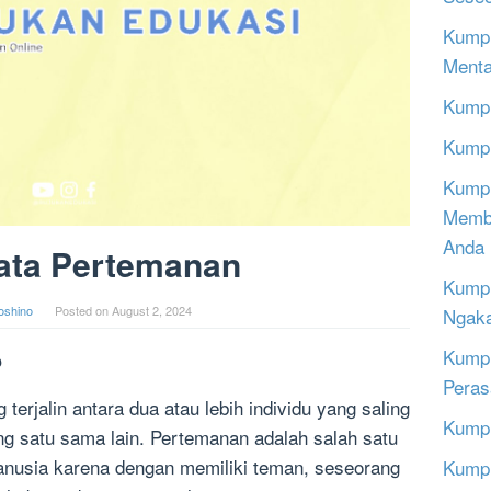
Kumpu
Menta
Kumpu
Kumpu
Kumpu
Memba
Anda
ata Pertemanan
Kumpu
oshino
Posted on
August 2, 2024
Ngak
Kumpu
?
Peras
erjalin antara dua atau lebih individu yang saling
Kumpu
g satu sama lain. Pertemanan adalah salah satu
anusia karena dengan memiliki teman, seseorang
Kumpu