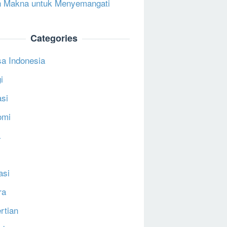
 Makna untuk Menyemangati
Categories
a Indonesia
i
si
omi
a
asi
ra
rtian