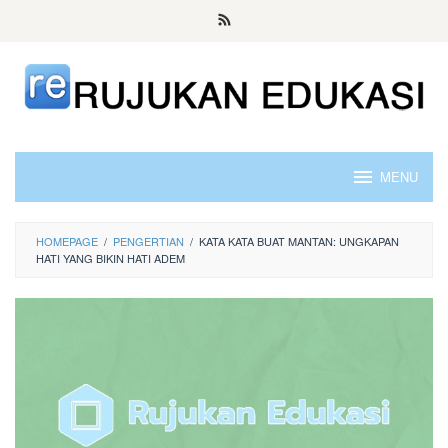
Skip
to
content
MENU
HOMEPAGE
/
PENGERTIAN
/
KATA KATA BUAT MANTAN: UNGKAPAN
HATI YANG BIKIN HATI ADEM