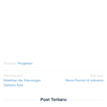
Posted in
Pengertian
Post
Previous post
Next post
Kelebihan dan Kekurangan
Nama Provinsi di Indonesia
navigation
Daihatsu Ayla
Post Terbaru