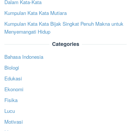
Dalam Kata-Kata
Kumpulan Kata Kata Mutiara
Kumpulan Kata Kata Bijak Singkat Penuh Makna untuk
Menyemangati Hidup
Categories
Bahasa Indonesia
Biologi
Edukasi
Ekonomi
Fisika
Lucu
Motivasi