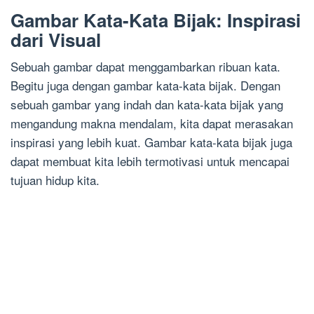
Gambar Kata-Kata Bijak: Inspirasi
dari Visual
Sebuah gambar dapat menggambarkan ribuan kata.
Begitu juga dengan gambar kata-kata bijak. Dengan
sebuah gambar yang indah dan kata-kata bijak yang
mengandung makna mendalam, kita dapat merasakan
inspirasi yang lebih kuat. Gambar kata-kata bijak juga
dapat membuat kita lebih termotivasi untuk mencapai
tujuan hidup kita.