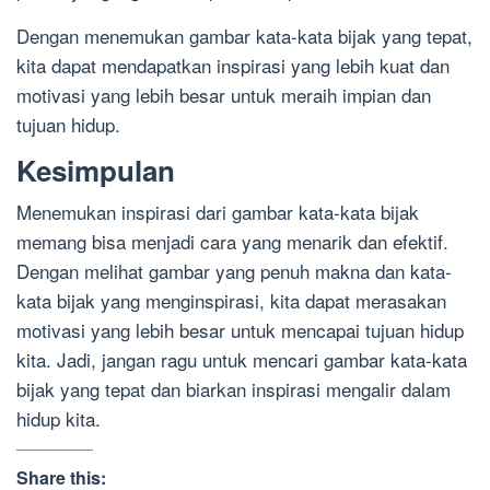
Dengan menemukan gambar kata-kata bijak yang tepat,
kita dapat mendapatkan inspirasi yang lebih kuat dan
motivasi yang lebih besar untuk meraih impian dan
tujuan hidup.
Kesimpulan
Menemukan inspirasi dari gambar kata-kata bijak
memang bisa menjadi cara yang menarik dan efektif.
Dengan melihat gambar yang penuh makna dan kata-
kata bijak yang menginspirasi, kita dapat merasakan
motivasi yang lebih besar untuk mencapai tujuan hidup
kita. Jadi, jangan ragu untuk mencari gambar kata-kata
bijak yang tepat dan biarkan inspirasi mengalir dalam
hidup kita.
Share this: