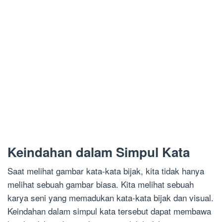
Keindahan dalam Simpul Kata
Saat melihat gambar kata-kata bijak, kita tidak hanya
melihat sebuah gambar biasa. Kita melihat sebuah
karya seni yang memadukan kata-kata bijak dan visual.
Keindahan dalam simpul kata tersebut dapat membawa