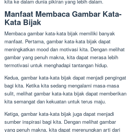
kita ke dalam dunia pikiran yang lebih dalam.
Manfaat Membaca Gambar Kata-
Kata Bijak
Membaca gambar kata-kata bijak memiliki banyak
manfaat. Pertama, gambar kata-kata bijak dapat
meningkatkan mood dan motivasi kita. Dengan melihat
gambar yang penuh makna, kita dapat merasa lebih
termotivasi untuk menghadapi tantangan hidup.
Kedua, gambar kata-kata bijak dapat menjadi pengingat
bagi kita. Ketika kita sedang mengalami masa-masa
sulit, melihat gambar kata-kata bijak dapat memberikan
kita semangat dan kekuatan untuk terus maju.
Ketiga, gambar kata-kata bijak juga dapat menjadi
sumber inspirasi bagi kita. Dengan melihat gambar
yang penuh makna, kita dapat merenungkan arti dari