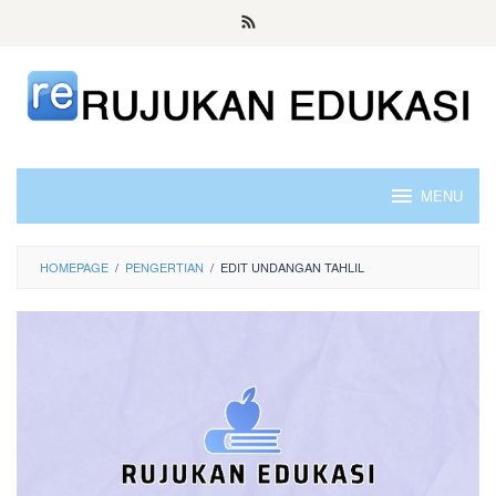
Skip
to
content
MENU
HOMEPAGE
/
PENGERTIAN
/
EDIT UNDANGAN TAHLIL