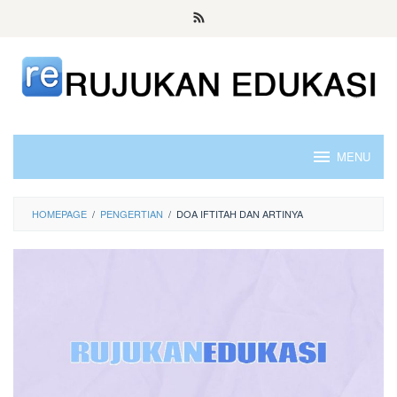
Skip
to
content
MENU
HOMEPAGE
/
PENGERTIAN
/
DOA IFTITAH DAN ARTINYA