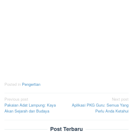
Posted in
Pengertian
Post
Previous post
Next post
Pakaian Adat Lampung: Kaya
Aplikasi PKG Guru: Semua Yang
navigation
Akan Sejarah dan Budaya
Perlu Anda Ketahui
Post Terbaru