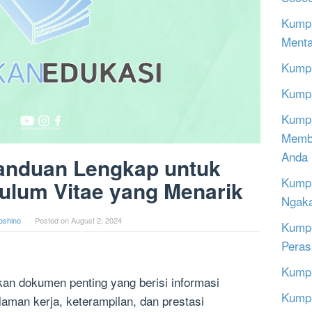
Kumpu
Menta
Kumpu
Kumpu
Kumpu
Memba
Anda
anduan Lengkap untuk
Kumpu
ulum Vitae yang Menarik
Ngak
oshino
Posted on
August 2, 2024
Kumpu
Peras
Kumpu
an dokumen penting yang berisi informasi
Kumpu
laman kerja, keterampilan, dan prestasi