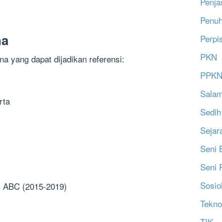
Penja
Penu
na
Perpi
PKN
a yang dapat dijadikan referensi:
PPK
Salam
rta
Sedih
Sejar
Seni 
Seni 
Sosio
as ABC (2015-2019)
Tekno
TIK