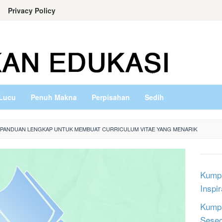
Privacy Policy
Lucu
Penuh Makna
Perpisahan
Sedih
 PANDUAN LENGKAP UNTUK MEMBUAT CURRICULUM VITAE YANG MENARIK
Kumpu
Inspi
Kumpu
Sese