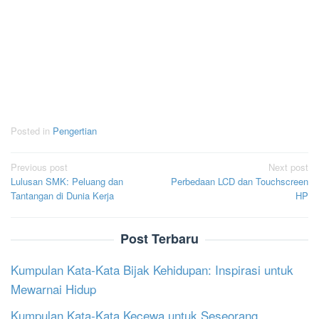
Posted in
Pengertian
Post
Previous post
Next post
Lulusan SMK: Peluang dan
Perbedaan LCD dan Touchscreen
navigation
Tantangan di Dunia Kerja
HP
Post Terbaru
Kumpulan Kata-Kata Bijak Kehidupan: Inspirasi untuk
Mewarnai Hidup
Kumpulan Kata-Kata Kecewa untuk Seseorang