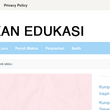
Privacy Policy
Lucu
Penuh Makna
Perpisahan
Sedih
YA VANILI
Kumpu
Inspi
Kumpu
Sese