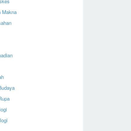
skes
h Makna
sahan
N
adian
ah
Budaya
Rupa
logi
logi