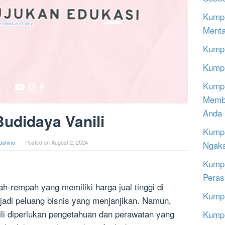
Kumpu
Menta
Kumpu
Kumpu
Kumpu
Memba
Anda
udidaya Vanili
Kumpu
oshino
Posted on
August 2, 2024
Ngak
Kumpu
Peras
h-rempah yang memiliki harga jual tinggi di
Kumpu
jadi peluang bisnis yang menjanjikan. Namun,
li diperlukan pengetahuan dan perawatan yang
Kumpu