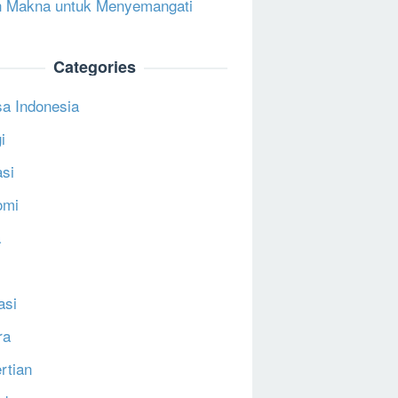
 Makna untuk Menyemangati
Categories
a Indonesia
i
si
omi
a
asi
ra
rtian