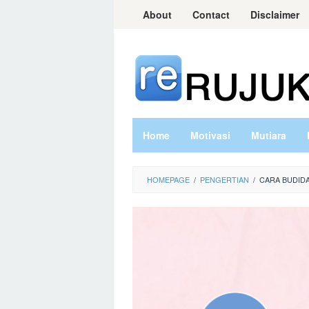
Skip
About
Contact
Disclaimer
to
content
Home
Motivasi
Mutiara
HOMEPAGE
/
PENGERTIAN
/
CARA BUDIDA