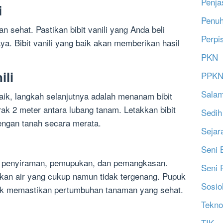
Penja
i
Penu
dan sehat. Pastikan bibit vanili yang Anda beli
Perpi
ya. Bibit vanili yang baik akan memberikan hasil
PKN
ili
PPK
Salam
baik, langkah selanjutnya adalah menanam bibit
rak 2 meter antara lubang tanam. Letakkan bibit
Sedih
dengan tanah secara merata.
Sejar
Seni 
ti penyiraman, pemupukan, dan pemangkasan.
Seni 
kan air yang cukup namun tidak tergenang. Pupuk
Sosio
tuk memastikan pertumbuhan tanaman yang sehat.
Tekno
TIK