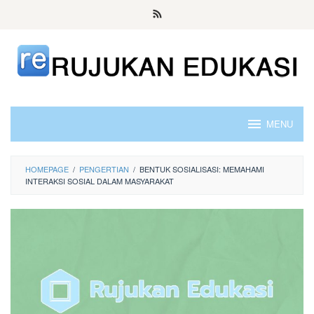
Skip
to
content
MENU
HOMEPAGE
/
PENGERTIAN
/
BENTUK SOSIALISASI: MEMAHAMI
INTERAKSI SOSIAL DALAM MASYARAKAT