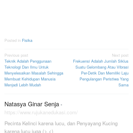
Posted in
Fisika
Post
Previous post
Next post
Teknik Adalah Penggunaan
Frekuensi Adalah Jumlah Siklus
navigation
Teknologi Dan Ilmu Untuk
Suatu Gelombang Atau Vibrasi
Menyelesaikan Masalah Sehingga
Per-Detik Dan Memiliki Laju
Membuat Kehidupan Manusia
Pengulangan Peristiwa Yang
Menjadi Lebih Mudah
Sama
Natasya Ginar Senja
-
https://www.rujukanedukasi.com/
Pecinta Kelinci karena lucu, dan Penyayang Kucing
karena lucu juga (>.<)