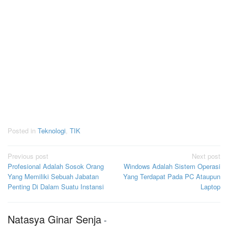
Posted in
Teknologi
,
TIK
Post
Previous post
Next post
Profesional Adalah Sosok Orang
Windows Adalah Sistem Operasi
navigation
Yang Memiliki Sebuah Jabatan
Yang Terdapat Pada PC Ataupun
Penting Di Dalam Suatu Instansi
Laptop
Natasya Ginar Senja
-