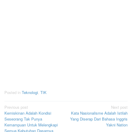
Posted in
Teknologi
,
TIK
Post
Previous post
Next post
Kemiskinan Adalah Kondisi
Kata Nasionalisme Adalah Istilah
navigation
Seseorang Tak Punya
Yang Diserap Dari Bahasa Inggris
Kemampuan Untuk Melengkapi
Yakni Nation
Semua Kebutuhan Dasarnya