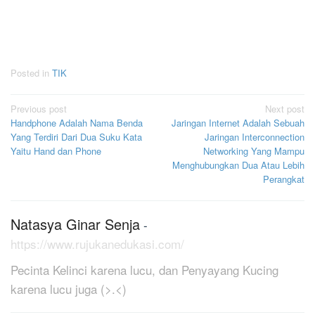
Posted in
TIK
Post
Previous post
Next post
Handphone Adalah Nama Benda
Jaringan Internet Adalah Sebuah
navigation
Yang Terdiri Dari Dua Suku Kata
Jaringan Interconnection
Yaitu Hand dan Phone
Networking Yang Mampu
Menghubungkan Dua Atau Lebih
Perangkat
Natasya Ginar Senja
-
https://www.rujukanedukasi.com/
Pecinta Kelinci karena lucu, dan Penyayang Kucing
karena lucu juga (>.<)