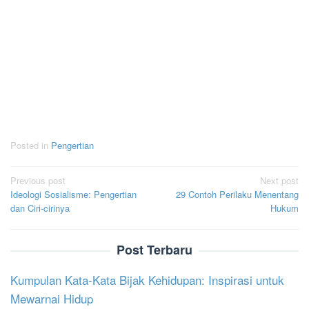
Posted in
Pengertian
Post
Previous post
Next post
Ideologi Sosialisme: Pengertian
29 Contoh Perilaku Menentang
navigation
dan Ciri-cirinya
Hukum
Post Terbaru
Kumpulan Kata-Kata Bijak Kehidupan: Inspirasi untuk
Mewarnai Hidup